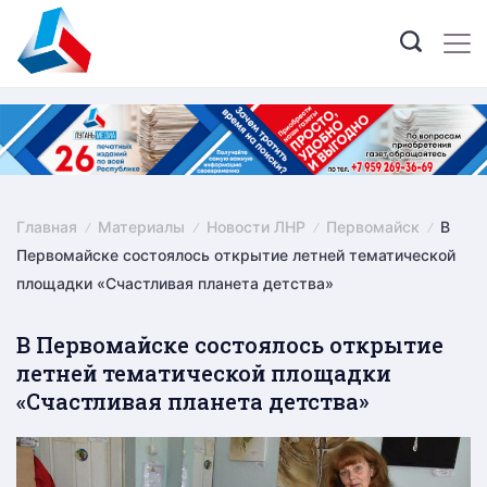
Skip
to
content
Главная
Материалы
Новости ЛНР
Первомайск
В
Первомайске состоялось открытие летней тематической
площадки «Счастливая планета детства»
В Первомайске состоялось открытие
летней тематической площадки
«Счастливая планета детства»