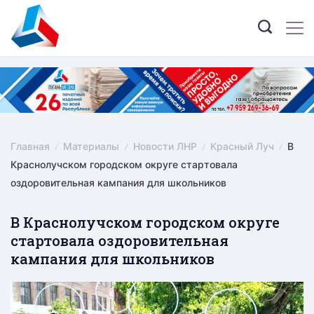
Skip
to
content
Главная
Материалы
Новости ЛНР
Красный Луч
В
Краснолучском городском округе стартовала
оздоровительная кампания для школьников
В Краснолучском городском округе
стартовала оздоровительная
кампания для школьников