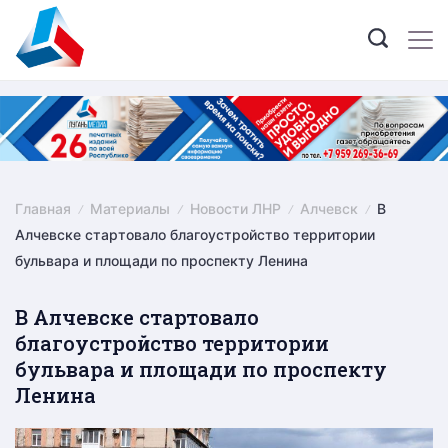
Skip
to
content
Главная
Материалы
Новости ЛНР
Алчевск
В
Алчевске стартовало благоустройство территории
бульвара и площади по проспекту Ленина
В Алчевске стартовало
благоустройство территории
бульвара и площади по проспекту
Ленина