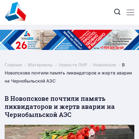
Skip
to
content
Главная
Материалы
Новости ЛНР
Новопсков
В
Новопскове почтили память ликвидаторов и жертв аварии
на Чернобыльской АЭС
В Новопскове почтили память
ликвидаторов и жертв аварии на
Чернобыльской АЭС