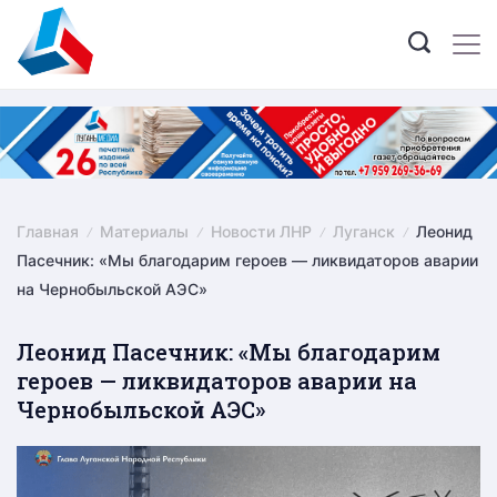
Skip
to
content
Главная
Материалы
Новости ЛНР
Луганск
Леонид
Пасечник: «Мы благодарим героев — ликвидаторов аварии
на Чернобыльской АЭС»
Леонид Пасечник: «Мы благодарим
героев — ликвидаторов аварии на
Чернобыльской АЭС»