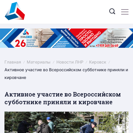
Skip
to
content
Главная
Материалы
Новости ЛНР
Кировск
Активное участие во Всероссийском субботнике приняли и
кировчане
Активное участие во Всероссийском
субботнике приняли и кировчане