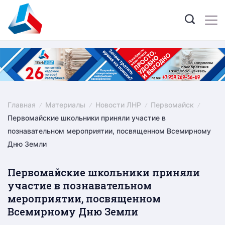
Skip
to
content
Главная
Материалы
Новости ЛНР
Первомайск
Первомайские школьники приняли участие в
познавательном мероприятии, посвященном Всемирному
Дню Земли
Первомайские школьники приняли
участие в познавательном
мероприятии, посвященном
Всемирному Дню Земли