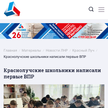
Skip
to
content
Главная
Материалы
Новости ЛНР
Красный Луч
Краснолучские школьники написали первые ВПР
Краснолучские школьники написали
первые ВПР