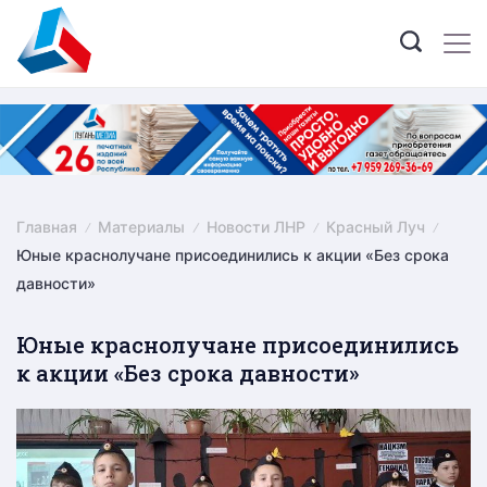
Skip
to
content
Главная
Материалы
Новости ЛНР
Красный Луч
Юные краснолучане присоединились к акции «Без срока
давности»
Юные краснолучане присоединились
к акции «Без срока давности»