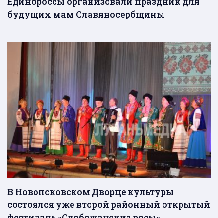
Единороссы организовали праздник для
будущих мам Славяносербщины
В Новопсковском Дворце культуры
состоялся уже второй районный открытый
фестиваль «Слобожанские росы»