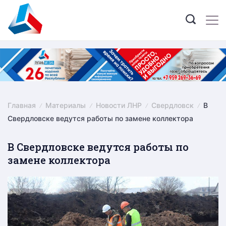
Skip
to
content
Главная
Материалы
Новости ЛНР
Свердловск
В
Свердловске ведутся работы по замене коллектора
В Свердловске ведутся работы по
замене коллектора