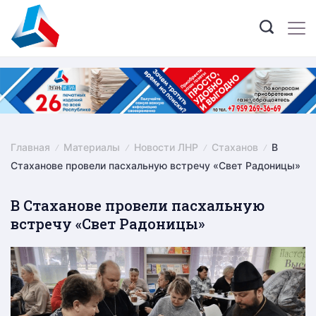
Skip
to
content
Главная
Материалы
Новости ЛНР
Стаханов
В
Стаханове провели пасхальную встречу «Свет Радоницы»
В Стаханове провели пасхальную
встречу «Свет Радоницы»