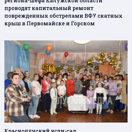
региона-шефа Калужской области
проводят капитальный ремонт
поврежденных обстрелами ВФУ скатных
крыш в Первомайске и Горском
Краснолучский ясли-сад