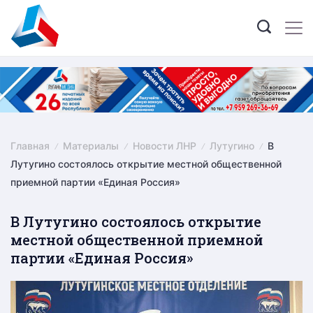
Skip
to
content
Главная
Материалы
Новости ЛНР
Лутугино
В
Лутугино состоялось открытие местной общественной
приемной партии «Единая Россия»
В Лутугино состоялось открытие
местной общественной приемной
партии «Единая Россия»