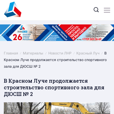
Skip
to
content
Главная
Материалы
Новости ЛНР
Красный Луч
В
Красном Луче продолжается строительство спортивного
зала для ДЮСШ № 2
В Красном Луче продолжается
строительство спортивного зала для
ДЮСШ № 2