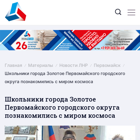
Skip
to
content
Главная
Материалы
Новости ЛНР
Первомайск
Школьники города Золотое Первомайского городского
округа познакомились с миром космоса
Школьники города Золотое
Первомайского городского округа
познакомились с миром космоса