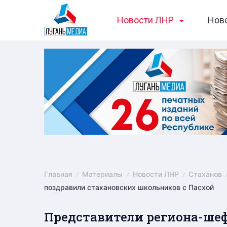
Skip
Новости ЛНР
Нов
to
content
Главная
Материалы
Новости ЛНР
Стаханов
поздравили стахановских школьников с Пасхой
Представители региона-шеф