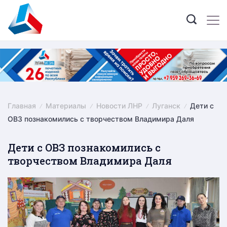
Skip
to
content
Главная
Материалы
Новости ЛНР
Луганск
Дети с
ОВЗ познакомились с творчеством Владимира Даля
Дети с ОВЗ познакомились с
творчеством Владимира Даля