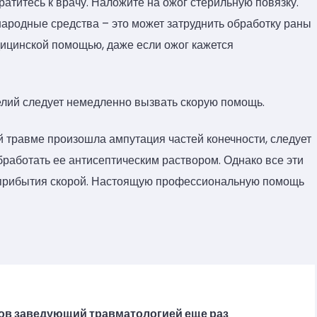
ратитесь к врачу. Наложите на ожог стерильную повязку.
народные средства – это может затруднить обработку раны
дицинской помощью, даже если ожог кажется
елий следует немедленно вызвать скорую помощь.
й травме произошла ампутация частей конечности, следует
работать ее антисептическим раствором. Однако все эти
е прибытия скорой. Настоящую профессиональную помощь
ов заведующий травматологией еще раз