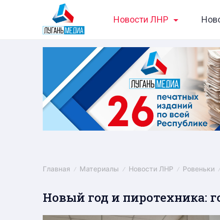
Skip
Новости ЛНР
Нов
to
content
Главная
Материалы
Новости ЛНР
Ровеньки
Новый год и пиротехника: г