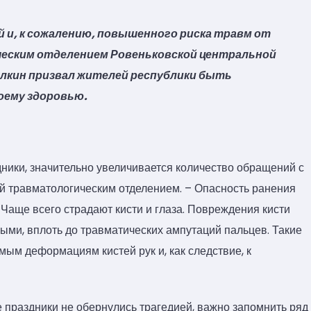
й и, к сожалению, повышенного риска травм от
еским отделением Ровеньковской центральной
лкин призвал жителей республики быть
оему здоровью.
дники, значительно увеличивается количество обращений с
й травматологическим отделением. – Опасность ранения
. Чаще всего страдают кисти и глаза. Повреждения кисти
ыми, вплоть до травматических ампутаций пальцев. Такие
ым деформациям кистей рук и, как следствие, к
 праздники не обернулись трагедией, важно запомнить ряд