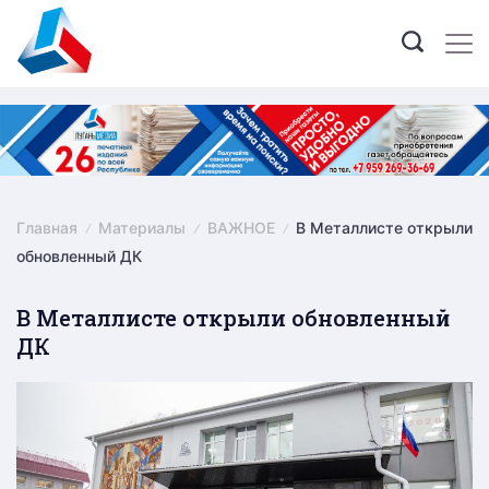
Skip
to
content
Главная
Материалы
ВАЖНОЕ
В Металлисте открыли
обновленный ДК
В Металлисте открыли обновленный
ДК