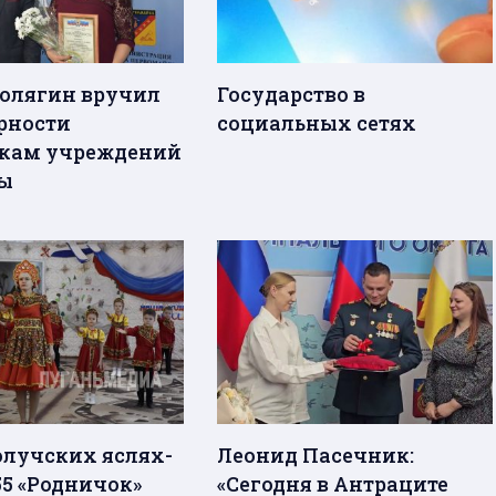
Колягин вручил
Государство в
рности
социальных сетях
кам учреждений
ы
олучских яслях-
Леонид Пасечник:
55 «Родничок»
«Сегодня в Антраците