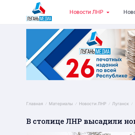
Skip
Новости ЛНР
Нов
to
content
Главная
Материалы
Новости ЛНР
Луганск
В столице ЛНР высадили но