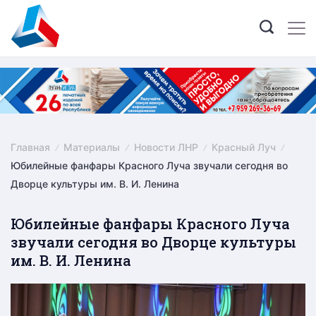
Skip
to
content
Главная
Материалы
Новости ЛНР
Красный Луч
Юбилейные фанфары Красного Луча звучали сегодня во
Дворце культуры им. В. И. Ленина
Юбилейные фанфары Красного Луча
звучали сегодня во Дворце культуры
им. В. И. Ленина