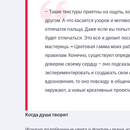
– Такие текстуры приятны на ощупь, х
другом. А что касается узоров и мотиво
отпечаток пальца. Даже если вы попыт
будет отличаться. Это все и делает л
мастерица
. –
Цветовая гамма моих раб
правилам. Конечно, существуют опред
доверяю своему сердцу – оно подска
экспериментировать и создавать свои
вдохновения, то оно повсюду: в общени
окружают, а новые креативные проекты
Когда душа творит
Искусно подобранные цвета и фактуры ткани, и