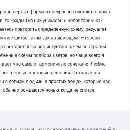
орошо держат форму и прекрасно сочетаются друг с
в, то каждый из них уникален и неповторим, как
аетесь повторить определенную схему, результат
оскутное шитье таким захватывающим! – говорит
от рождается скорее интуитивно, чем по строгим
еленные схемы подбора цветов, но чаще всего я
зывает мне самые гармоничные сочетания.Люблю
 собственные цветовые решения. Что касается
и с детьми, людьми, в простых вещах, которые нас
 обычно рождаются ночью, когда не спится.
зысканные узоры, мастерское владение геометрией и