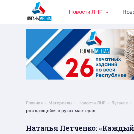
Skip
Новости ЛНР
Нов
to
content
Главная
Материалы
Новости ЛНР
Луганск
рождающейся в руках мастера»
Наталья Петченко: «Каждый 