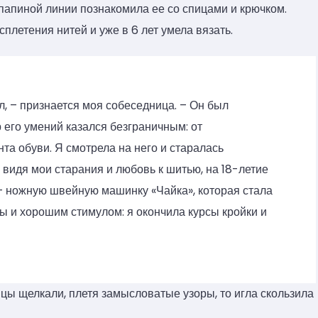
 папиной линии познакомила ее со спицами и крючком.
летения нитей и уже в 6 лет умела вязать.
, – признается моя собеседница. – Он был
 его умений казался безграничным: от
та обуви. Я смотрела на него и старалась
 видя мои старания и любовь к шитью, на 18-летие
 ножную швейную машинку «Чайка», которая стала
ы и хорошим стимулом: я окончила курсы кройки и
ицы щелкали, плетя замысловатые узоры, то игла скользила