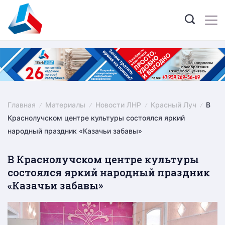
Skip
to
content
Главная
Материалы
Новости ЛНР
Красный Луч
В
Краснолучском центре культуры состоялся яркий
народный праздник «Казачьи забавы»
В Краснолучском центре культуры
состоялся яркий народный праздник
«Казачьи забавы»