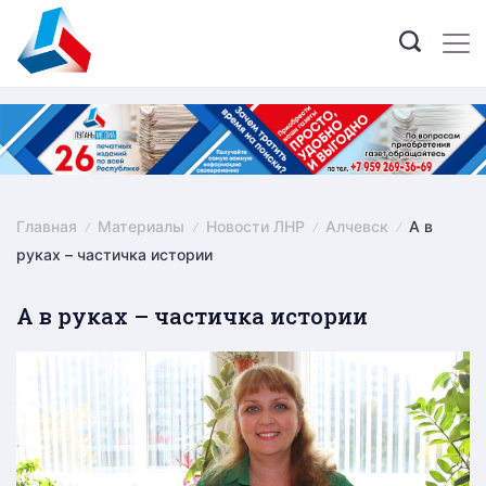
Skip
to
content
Главная
Материалы
Новости ЛНР
Алчевск
А в
руках – частичка истории
А в руках – частичка истории