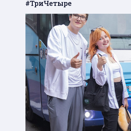
#ТриЧетыре