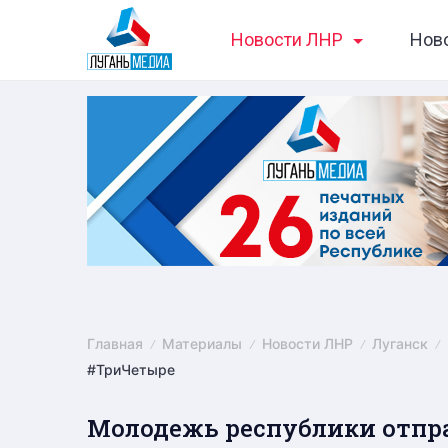
Skip
Новости ЛНР
Нов
to
content
Главная
Материалы
Новости ЛНР
Луганск
#ТриЧетыре
Молодежь республики отпра