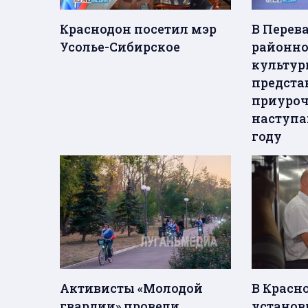
Краснодон посетил мэр
В Перев
Усолье-Сибирское
районно
культур
предста
приуроч
наступ
году
Активисты «Молодой
В Красн
гвардии» провели
установ