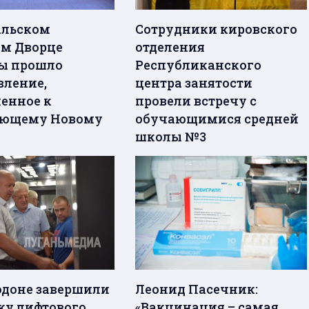
альском
Сотрудники кировского
м Дворце
отделения
ы прошло
Республиканского
вление,
центра занятости
енное к
провели встречу с
ающему Новому
обучающимися средней
школы №3
одоне завершили
Леонид Пасечник:
ку лифтового
«Вакцинация – самая