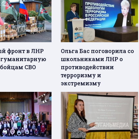
й фронт в ЛНР
Ольга Бас поговорила со
 гуманитарную
школьниками ЛНР о
бойцам СВО
противодействии
терроризму и
экстремизму