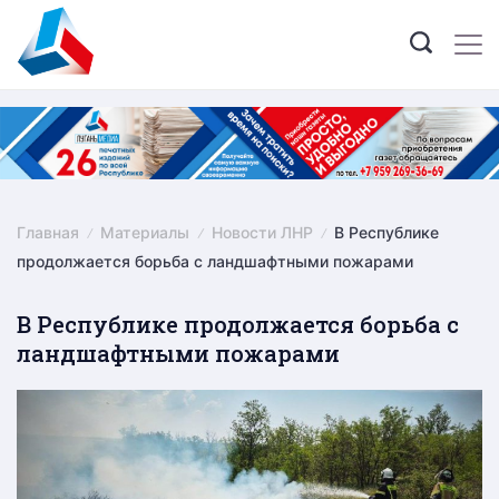
Skip
to
content
Главная
Материалы
Новости ЛНР
В Республике
продолжается борьба с ландшафтными пожарами
В Республике продолжается борьба с
ландшафтными пожарами