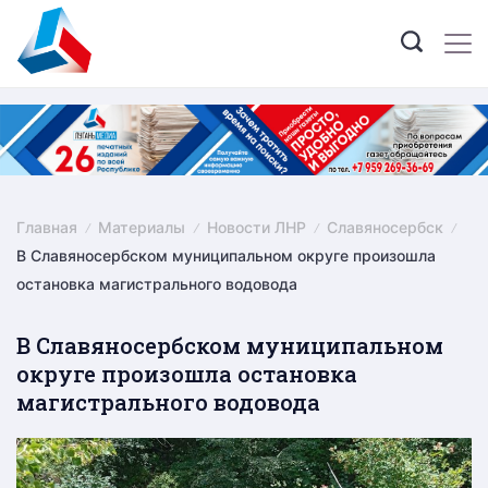
Skip
to
content
Главная
Материалы
Новости ЛНР
Славяносербск
В Славяносербском муниципальном округе произошла
остановка магистрального водовода
В Славяносербском муниципальном
округе произошла остановка
магистрального водовода