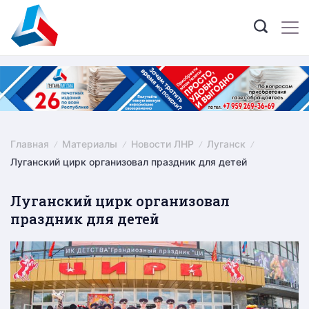
Skip
to
content
Главная
Материалы
Новости ЛНР
Луганск
Луганский цирк организовал праздник для детей
Луганский цирк организовал
праздник для детей