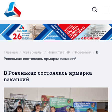
Skip
to
content
Главная
Материалы
Новости ЛНР
Ровеньки
В
Ровеньках состоялась ярмарка вакансий
В Ровеньках состоялась ярмарка
вакансий