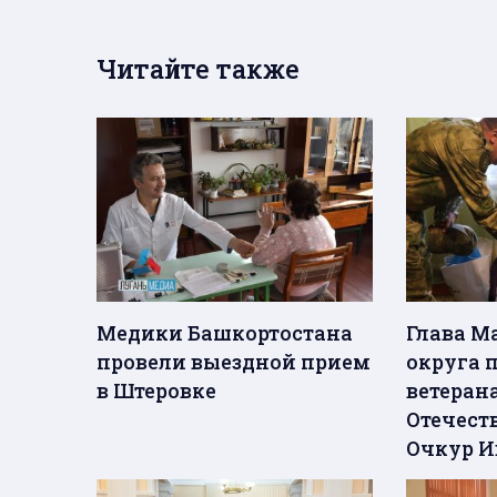
Читайте также
Медики Башкортостана
Глава М
провели выездной прием
округа 
в Штеровке
ветеран
Отечест
Очкур И