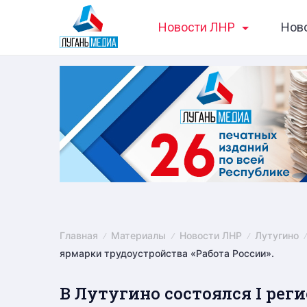
Skip
Новости ЛНР
Нов
to
content
Главная
Материалы
Новости ЛНР
Лутугино
ярмарки трудоустройства «Работа России».
В Лутугино состоялся I рег