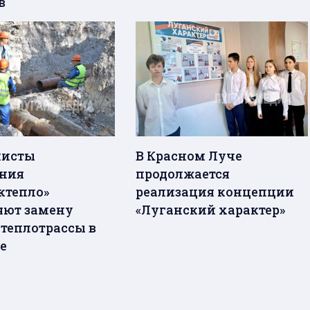
в
листы
В Красном Луче
ния
продолжается
ктепло»
реализация концепции
ют замену
«Луганский характер»
 теплотрассы в
е