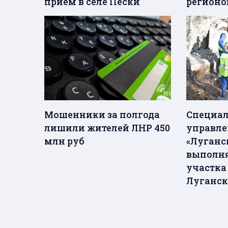
прием в селе Пески
регионо
Мошенники за полгода
Специа
лишили жителей ЛНР 450
управле
млн руб
«Луганс
выполня
участка
Луганск