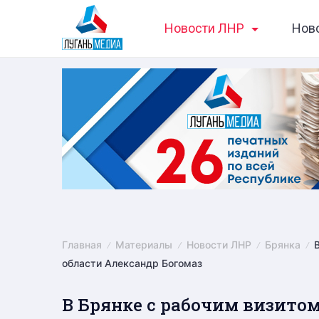
Skip
Новости ЛНР
Нов
to
content
Главная
Материалы
Новости ЛНР
Брянка
области Александр Богомаз
В Брянке с рабочим визито