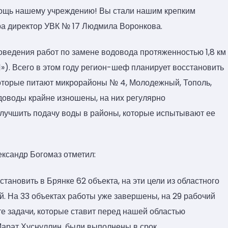
мощь нашему учреждению! Вы стали нашим крепким
а директор УВК № 17 Людмила Воронкова.
оведения работ по замене водовода протяженностью 1,8 км
. Всего в этом году регион-шеф планирует восстановить
которые питают микрорайоны № 4, Молодежный, Тополь,
доводы крайне изношены, на них регулярно
лучшить подачу воды в районы, которые испытывают ее
ександр Богомаз отметил:
ановить в Брянке 62 объекта, на эти цели из областного
. На 33 объектах работы уже завершены, на 29 рабочий
те задачи, которые ставит перед нашей областью
арат Хуснуллин, были выполнены в срок.