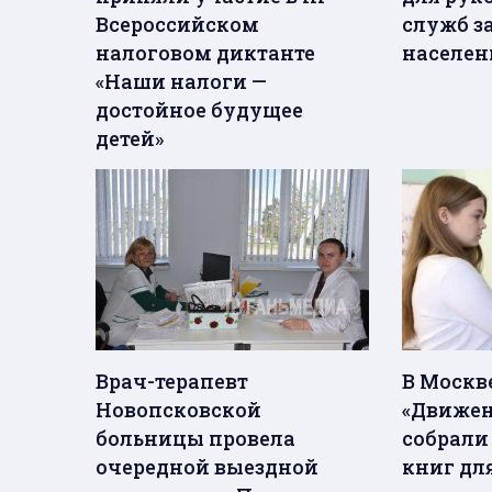
Всероссийском
служб з
налоговом диктанте
населе
«Наши налоги —
достойное будущее
детей»
Врач-терапевт
В Москв
Новопсковской
«Движен
больницы провела
собрали 
очередной выездной
книг дл