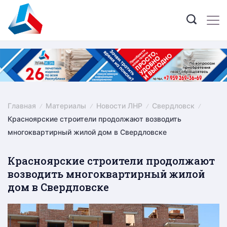
Skip
to
content
Главная
Материалы
Новости ЛНР
Свердловск
Красноярские строители продолжают возводить
многоквартирный жилой дом в Свердловске
Красноярские строители продолжают
возводить многоквартирный жилой
дом в Свердловске