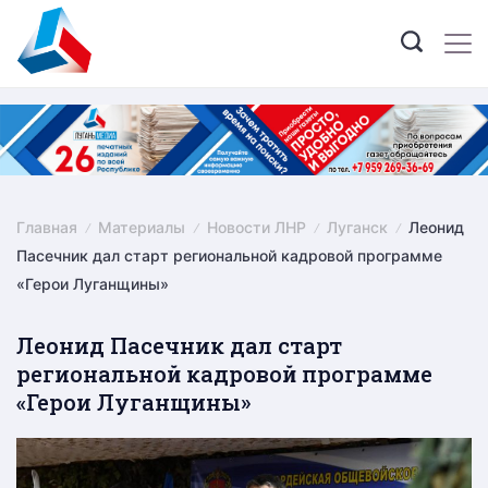
Skip
to
content
Главная
Материалы
Новости ЛНР
Луганск
Леонид
Пасечник дал старт региональной кадровой программе
«Герои Луганщины»
Леонид Пасечник дал старт
региональной кадровой программе
«Герои Луганщины»