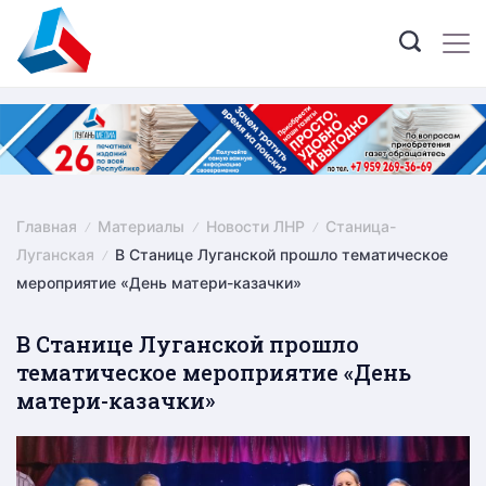
Skip
to
content
Главная
Материалы
Новости ЛНР
Станица-
Луганская
В Станице Луганской прошло тематическое
мероприятие «День матери-казачки»
В Станице Луганской прошло
тематическое мероприятие «День
матери-казачки»