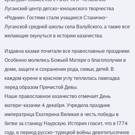
Луганский центр детско-юношеского творчества
«Родник». Гостями стали учащиеся Станично-
Луганской средней школы села Валуйского, а также все
желающие окунуться в историю казачества.
Издавна казаки почитали все православные праздники.
Особенно молились Божьей Матери о благополучии в
доме, защите и сохранении рода, семьи, детей. В
каждом курене в красном углу теплилась лампадка
перед образом Пречистой Девы.
Наше православное казачество отмечает День
матери-казачки 4 декабря. Учредила праздник
императрица Екатерина Великая в честь победы в
битве за станицу Наурскую. История гласит, что в 1774
году, в период русско-турецкой войны девятитысячное