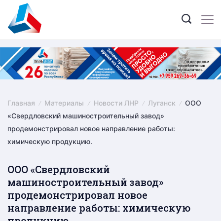
Skip
to
content
Главная
Материалы
Новости ЛНР
Луганск
ООО
«Свердловский машиностроительный завод»
продемонстрировал новое направление работы:
химическую продукцию.
ООО «Свердловский
машиностроительный завод»
продемонстрировал новое
направление работы: химическую
продукцию.