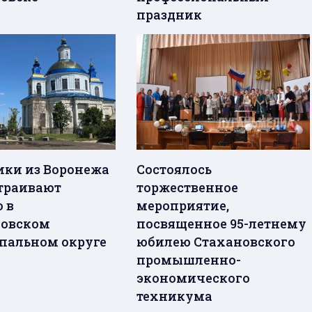
праздник
ки из Воронежа
Состоялось
траивают
торжественное
 в
мероприятие,
ковском
посвященное 95-летнему
альном округе
юбилею Стахановского
промышленно-
экономического
техникума