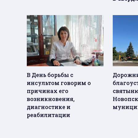
В День борьбы с
Дорожни
инсультом говорим о
благоус
причинах его
святыню
возникновения,
Новопс
диагностике и
муницип
реабилитации