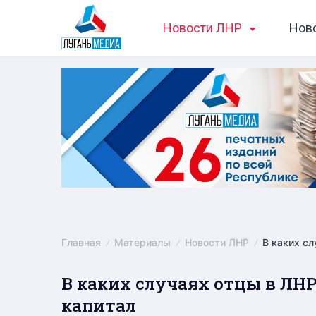
Skip
Новости ЛНР
Нов
to
content
Главная
Материалы
Новости ЛНР
В каких с
В каких случаях отцы в ЛН
капитал