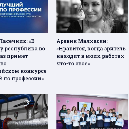
Пасечник: «В
Аревик Малхасян:
ду республика во
«Нравится, когда зритель
раз примет
находит в моих работах
 во
что-то свое»
ийском конкурсе
 по профессии»