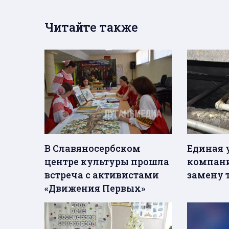
Читайте также
В Славяносербском
Единая 
центре культуры прошла
компани
встреча с активистами
замену 
«Движения Первых»