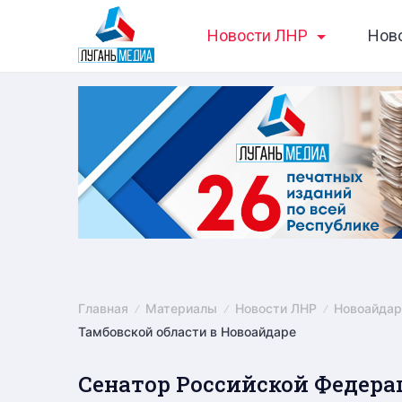
Skip
Новости ЛНР
Нов
to
content
Главная
Материалы
Новости ЛНР
Новоайдар
Тамбовской области в Новоайдаре
Сенатор Российской Федера