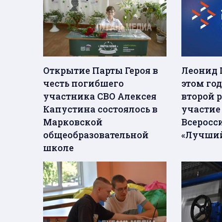
Открытие Парты Героя в
Леонид 
честь погибшего
этом го
участника СВО Алексея
второй 
Капустина состоялось в
участие
Марковской
Всеросс
общеобразовательной
«Лучший
школе