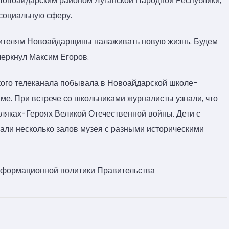
Новоайдарским районом Луганской Народной Республики,
 социальную сферу.
жителям Новоайдарщины налаживать новую жизнь. Будем
черкнул Максим Егоров.
кого телеканала побывала в Новоайдарской школе-
мме. При встрече со школьниками журналисты узнали, что
емляках-Героях Великой Отечественной войны. Дети с
зали несколько залов музея с разными историческими
информационной политики Правительства