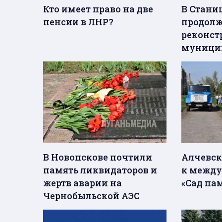
Кто имеет право на две
В Стани
пенсии в ЛНР?
продолж
реконст
муници
В Новопскове почтили
Алчевск
память ликвидаторов и
к между
жертв аварии на
«Сад па
Чернобыльской АЭС