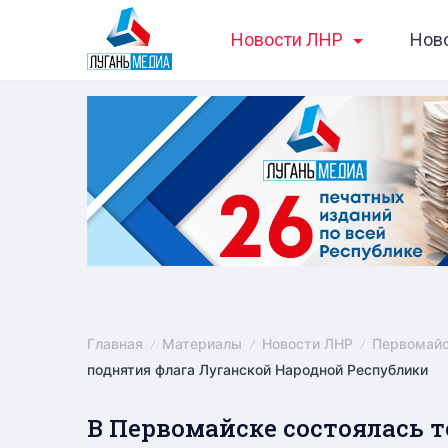
Skip
Новости ЛНР
Нов
to
content
Главная
Материалы
Новости ЛНР
Первомай
поднятия флага Луганской Народной Республики
В Первомайске состоялась 