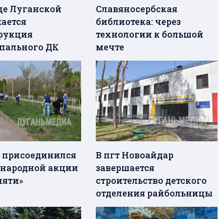
це Луганской
Славяносербская
ается
библиотека: через
рукция
технологии к большой
пального ДК
мечте
 присоединился
В пгт Новоайдар
народной акции
завершается
мяти»
строительство детского
отделения райбольницы