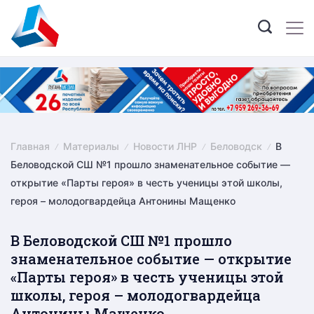
Skip
to
content
Главная
Материалы
Новости ЛНР
Беловодск
В
Беловодской СШ №1 прошло знаменательное событие —
открытие «Парты героя» в честь ученицы этой школы,
героя – молодогвардейца Антонины Мащенко
В Беловодской СШ №1 прошло
знаменательное событие — открытие
«Парты героя» в честь ученицы этой
школы, героя – молодогвардейца
Антонины Мащенко