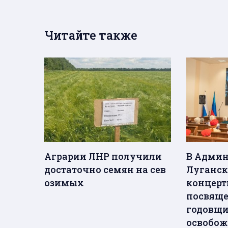
Читайте также
Аграрии ЛНР получили
В Адми
достаточно семян на сев
Луганск
озимых
концерт
посвяще
годовщ
освобож