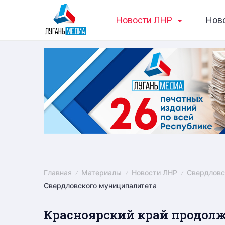
Skip
Новости ЛНР
Нов
to
content
Главная
Материалы
Новости ЛНР
Свердловс
Свердловского муниципалитета
Красноярский край продол