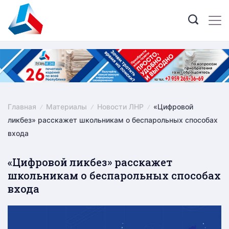
Skip
to
content
Главная
Материалы
Новости ЛНР
«Цифровой
ликбез» расскажет школьникам о беспарольных способах
входа
«Цифровой ликбез» расскажет
школьникам о беспарольных способах
входа