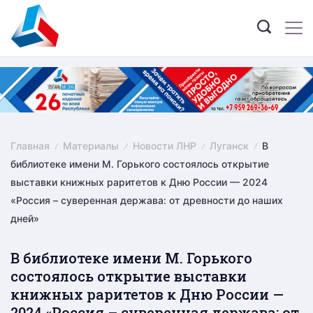
Skip
to
content
Главная
Материалы
Новости ЛНР
Луганск
В
библиотеке имени М. Горького состоялось открытие
выставки книжных раритетов к Дню России — 2024
«Россия – суверенная держава: от древности до наших
дней»
В библиотеке имени М. Горького
состоялось открытие выставки
книжных раритетов к Дню России —
2024 «Россия – суверенная держава: от