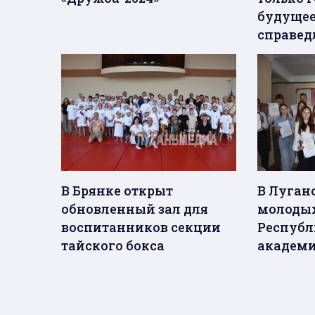
будущее
справед
В Брянке открыт
В Луган
обновленный зал для
молоды
воспитанников секции
Республ
тайского бокса
академи