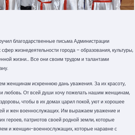
вручил благодарственные письма Администрации
сфер жизнедеятельности города – образования, культуры,
енной жизни… Все они своим трудом и талантами
ану.
ем женщинам искреннюю дань уважения. За их красоту,
ю и любовь. От всей души хочу пожелать нашим женщинам,
и здоровы, чтобы в их домах царил покой, уют и хорошее
рей и жен военнослужащих. Им выражаем уважение и
щих героев, патриотов своей родной земли, которые
яем и женщин-военнослужащих, которые наравне с