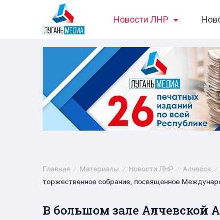
Skip
Новости ЛНР
Нов
to
content
Главная
Материалы
Новости ЛНР
Алчевск
торжественное собрание, посвященное Междуна
В большом зале Алчевской 