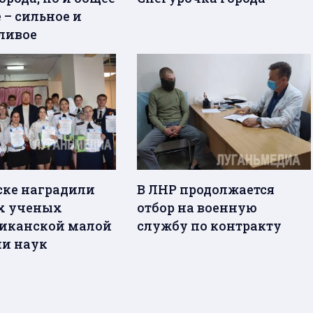
 – сильное и
ливое
ске наградили
В ЛНР продолжается
х ученых
отбор на военную
иканской малой
службу по контракту
и наук