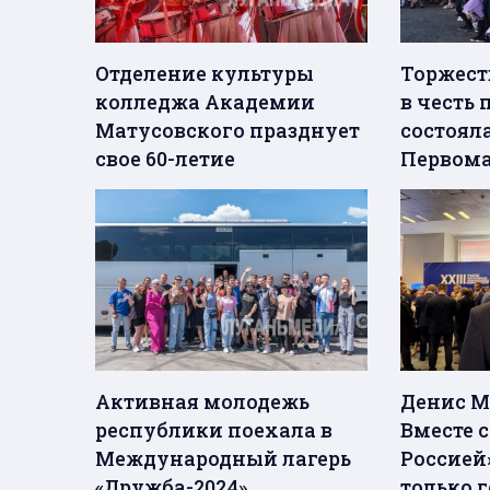
Отделение культуры
Торжест
колледжа Академии
в честь 
Матусовского празднует
состояла
свое 60-летие
Первома
Активная молодежь
Денис М
республики поехала в
Вместе 
Международный лагерь
Россией
«Дружба-2024»
только г