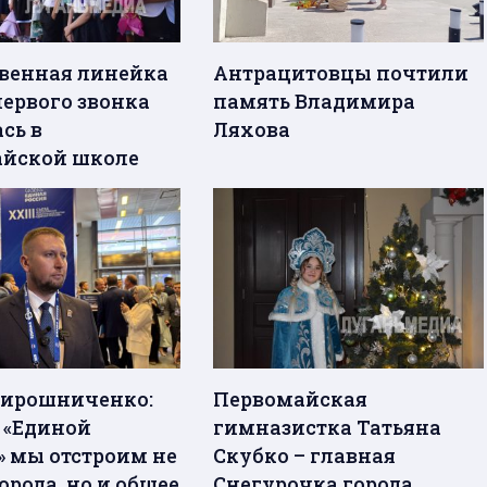
венная линейка
Антрацитовцы почтили
первого звонка
память Владимира
сь в
Ляхова
йской школе
ирошниченко:
Первомайская
с «Единой
гимназистка Татьяна
» мы отстроим не
Скубко – главная
орода, но и общее
Снегурочка города