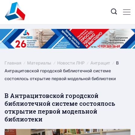
Skip
to
content
Главная
Материалы
Новости ЛНР
Антрацит
В
Антрацитовской городской библиотечной системе
состоялось открытие первой модельной библиотеки
В Антрацитовской городской
библиотечной системе состоялось
открытие первой модельной
библиотеки