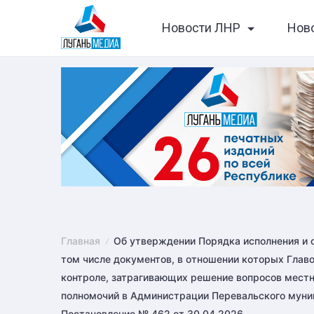
Skip
Новости ЛНР
Нов
to
content
Главная
Об утверждении Порядка исполнения и о
том числе документов, в отношении которых Глав
контроле, затрагивающих решение вопросов местн
полномочий в Администрации Перевальского муниц
Постановление № 462 от 30.04.2026