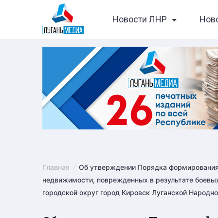
Skip
Новости ЛНР
Нов
to
content
Главная
Об утверждении Порядка формирования 
недвижимости, поврежденных в результате боевых
городской округ город Кировск Луганской Народно