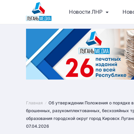
Skip
Новости ЛНР
Нов
to
content
Главная
Об утверждении Положения о порядке в
брошенных, разукомплектованных, бесхозяйных т
образования городской округ город Кировск Луга
07.04.2026