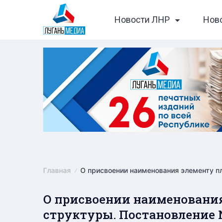
Skip
Новости ЛНР
Нов
to
content
Главная
О присвоении наименования элементу п
О присвоении наименовани
структуры. Постановление № 