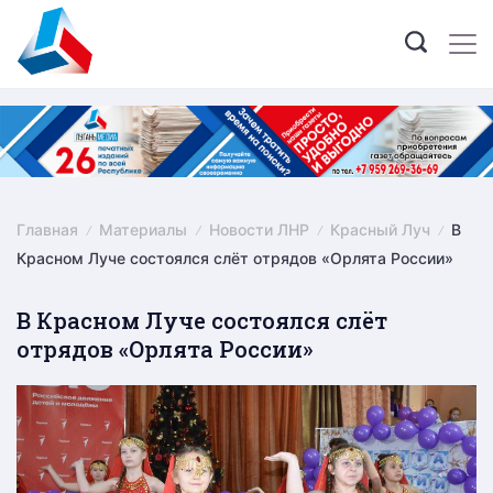
Skip
to
content
Главная
Материалы
Новости ЛНР
Красный Луч
В
Красном Луче состоялся слёт отрядов «Орлята России»
В Красном Луче состоялся слёт
отрядов «Орлята России»