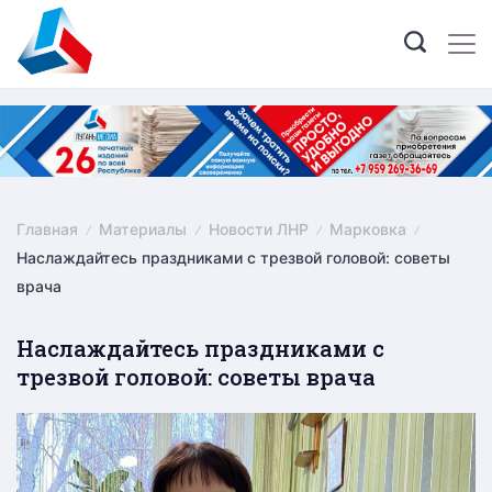
Skip
to
content
Главная
Материалы
Новости ЛНР
Марковка
Наслаждайтесь праздниками с трезвой головой: советы
врача
Наслаждайтесь праздниками с
трезвой головой: советы врача