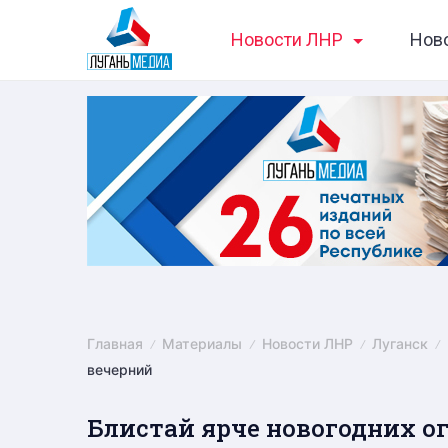
Skip
Новости ЛНР
Нов
to
content
Главная
Материалы
Новости ЛНР
Луганск
вечерний
Блистай ярче новогодних о